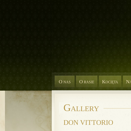
O nas
O rasie
Kocięta
Na
Gallery
DON VITTORIO