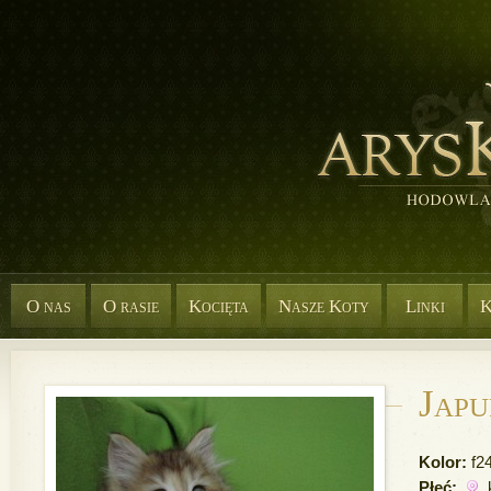
O nas
O rasie
Kocięta
Nasze Koty
Linki
K
Japu
Kolor:
f24
Płeć: